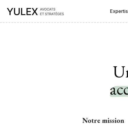
Experti
U
ac
Notre mission