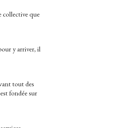
e collective que
ur y arriver, il
vant tout des
est fondée sur
services,