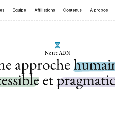
ses
Équipe
Affiliations
Contenus
À propos
Notre ADN
ne approche
humai
cessible
et
pragmati