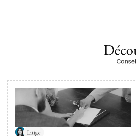
Décou
Consei
Litige