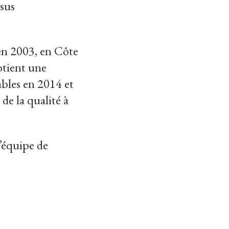
ssus
 en 2003, en Côte
btient une
ables en 2014 et
e la qualité à
l’équipe de