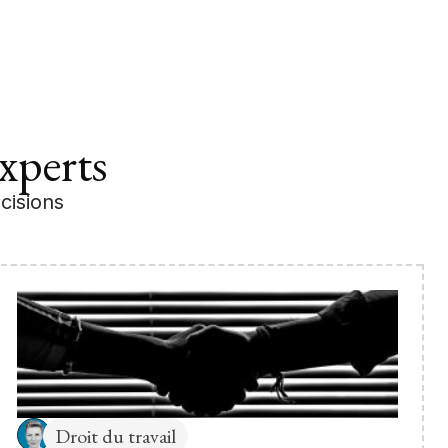
xperts
cisions
Droit du travail